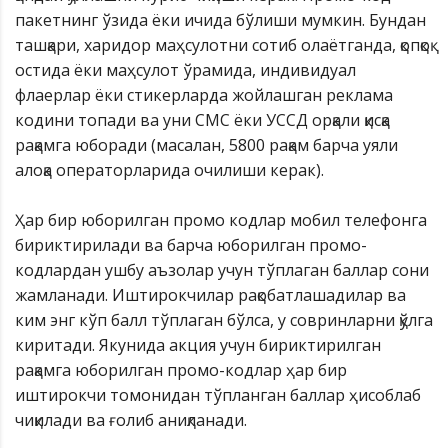
пакетнинг ўзида ёки ичида бўлиши мумкин. Бундан
ташқари, харидор маҳсулотни сотиб олаётганда, қопқоқ
остида ёки маҳсулот ўрамида, индивидуал
флаерлар ёки стикерларда жойлашган реклама
кодини топади ва уни СМС ёки УССД орқали қисқа
рақамга юборади (масалан, 5800 рақам барча уяли
алоқа операторларида очилиши керак).
Ҳар бир юборилган промо кодлар мобил телефонга
бириктирилади ва барча юборилган промо-
кодлардан ушбу аъзолар учун тўплаган баллар сони
жамланади. Иштирокчилар рақобатлашадилар ва
ким энг кўп балл тўплаган бўлса, у совринларни қўлга
киритади. Якунида акция учун бириктирилган
рақамга юборилган промо-кодлар ҳар бир
иштирокчи томонидан тўпланган баллар ҳисоблаб
чиқилади ва ғолиб аниқланади.