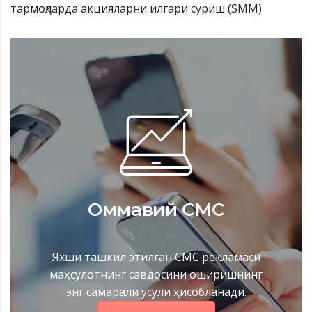
тармоқларда акцияларни илгари суриш (SMM)
Оммавий СМС
Яхши ташкил этилган СМС рекламаси
маҳсулотнинг савдосини оширишнинг
энг самарали усули ҳисобланади.