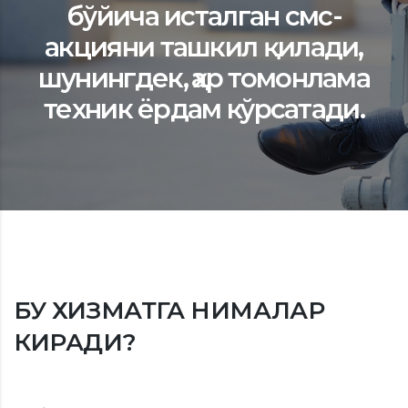
бўйича исталган смс-
акцияни ташкил қилади,
шунингдек, ҳар томонлама
техник ёрдам кўрсатади.
БУ ХИЗМАТГА НИМАЛАР
КИРАДИ?