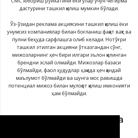
СМС юбориш рўйхатини ёки улар учун чегирма
дастурини ташкил қилиш мумкин бўлади.
Ўз-ўзидан реклама акциясини ташкил қилиш ёки
унумсиз компаниялар билан боғланиш фақат вақт ва
пулни беҳуда сарфлашга олиб келади. Нотўғри
ташкил этилган акцияни ўтказгандан сўнг,
мижозларнинг ҳеч бири илгари эълон қилинган
брендни эслай олмайди. Мижозлар базаси
бўлмайди, фаол ҳудудлар ҳақида ҳеч қандай
маълумот бўлмайди ва шунга мос равишда
потенциал мижоз билан мулоқот қилиш имконияти
ҳам бўлмайди.
Маҳсулот учун СМС реклама