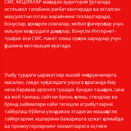
СМС АКЦИЯЛАР мақсадли аудитория ўртасида
истеъмол талабини рағбатлантиради ва исталган
маҳсулотни сотиш жараёнини тезлаштиради,
бонуслар, қизиқарли совғалар, мобил қўнғироқлар учун
маълум миқдордаги дақиқалар, бонусли Интернет-
трафик ёки СМС-пакет олиш орқали харидлар учун
қўшимча мотивация яратади.
Ушбу турдаги ҳаракатлар ишлаб чиқарувчиларга,
масалан, савдо нуқтасидаги улушга қараганда бир
неча баравар арзонга тушади. Бундан ташқари, сана
ва жой танлаш, сайтни бронь қилиш, стендлар ва
бренд кийимлари каби тегишли атрибутларни
тайёрлаш бўйича узоқ давом этадиган машаққатли
тайёргарлик ишларини бажаришга ҳожат қолмайди
ва промоутерларнинг хизматларига эҳтиёж