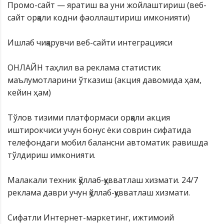
Промо-сайт — яратиш ва уни жойлаштириш (веб-
сайт орқали кодни фаоллаштириш имконияти)
Ишлаб чиқарувчи веб-сайти интеграцияси
ОНЛАЙН таҳлил ва реклама статистик
маълумотларини ўтказиш (акция давомида ҳам,
кейин ҳам)
Тўлов тизими платформаси орқали акция
иштирокчиси учун бонус ёки соврин сифатида
телефондаги мобил балансни автоматик равишда
тўлдириш имконияти.
Малакали техник қўллаб-қувватлаш хизмати. 24/7
реклама даври учун қўллаб-қувватлаш хизмати.
Сифатли Интернет-маркетинг, ижтимоий