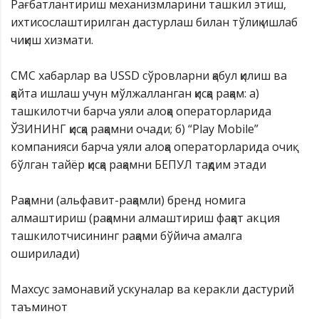
Рағбатлантириш механизмларини ташкил этиш,
ихтисослаштирилган дастурлаш билан тўлиқ ишлаб
чиқиш хизмати.
СМС хабарлар ва USSD сўровларни қабул қилиш ва
қайта ишлаш учун мўлжалланган қисқа рақам: а)
ташкилотчи барча уяли алоқа операторларида
ЎЗИНИНГ қисқа рақамни очади; б) “Play Mobile”
компанияси барча уяли алоқа операторларида очиқ
бўлган тайёр қисқа рақамни БEПУЛ тақдим этади
Рақамни (альфавит-рақамли) бренд номига
алмаштириш (рақамни алмаштириш фақат акция
ташкилотчисининг рақами бўйича амалга
оширилади)
Махсус замонавий ускуналар ва керакли дастурий
таъминот