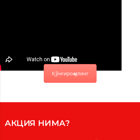
Қўнғироқ қилинг
АКЦИЯ НИМА?