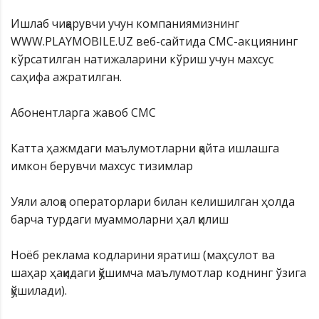
Ишлаб чиқарувчи учун компаниямизнинг
WWW.PLAYMOBILE.UZ веб-сайтида СМС-акциянинг
кўрсатилган натижаларини кўриш учун махсус
саҳифа ажратилган.
Абонентларга жавоб СМС
Катта ҳажмдаги маълумотларни қайта ишлашга
имкон берувчи махсус тизимлар
Уяли алоқа операторлари билан келишилган ҳолда
барча турдаги муаммоларни ҳал қилиш
Ноёб реклама кодларини яратиш (маҳсулот ва
шаҳар ҳақидаги қўшимча маълумотлар коднинг ўзига
қўшилади).