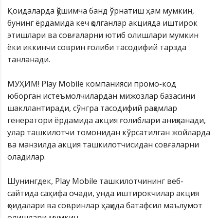
Қоидаларда қўшимча банд ўрнатиш ҳам мумкин,
бунинг ёрдамида кеч қолганлар акцияда иштирок
этишлари ва совғаларни ютиб олишлари мумкин
ёки иккинчи соврин ғолиби тасодифий тарзда
танланади.
МУҲИМ! Play Mobile компанияси промо-код
юборган истеъмолчилардан мижозлар базасини
шакллантиради, сўнгра тасодифий рақамлар
генератори ёрдамида акция ғолиблари аниқланади,
улар ташкилотчи томонидан кўрсатилган жойларда
ва манзилда акция ташкилотчисидан совғаларни
оладилар.
Шунингдек, Play Mobile ташкилотчининг веб-
сайтида саҳифа очади, унда иштирокчилар акция
қоидалари ва совринлар ҳақида батафсил маълумот
олишлари мумкин.