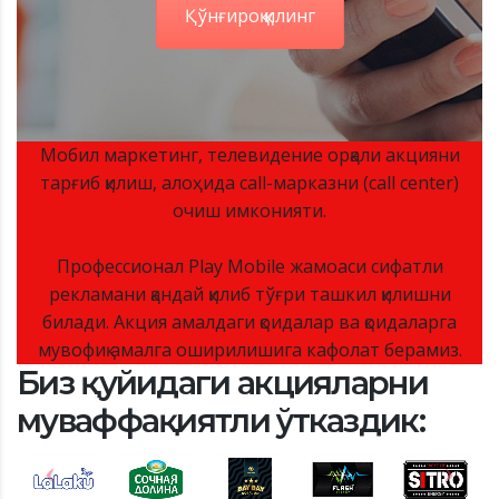
Қўнғироқ қилинг
Мобил маркетинг, телевидение орқали акцияни
тарғиб қилиш, алоҳида call-марказни (call center)
очиш имконияти.
Профессионал Play Mobile жамоаси сифатли
рекламани қандай қилиб тўғри ташкил қилишни
билади. Акция амалдаги қоидалар ва қоидаларга
мувофиқ амалга оширилишига кафолат берамиз.
Биз қуйидаги акцияларни
муваффақиятли ўтказдик: