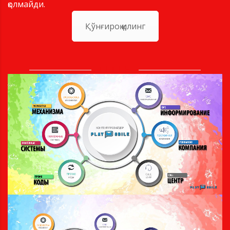
қолмайди.
Қўнғироқ қилинг
TITLE