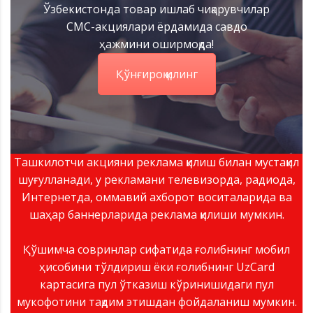
Ўзбекистонда товар ишлаб чиқарувчилар
СМС-акциялари ёрдамида савдо
ҳажмини оширмоқда!
Қўнғироқ қилинг
Ташкилотчи акцияни реклама қилиш билан мустақил
шуғулланади, у рекламани телевизорда, радиода,
Интернетда, оммавий ахборот воситаларида ва
шаҳар баннерларида реклама қилиши мумкин.
Қўшимча совринлар сифатида ғолибнинг мобил
ҳисобини тўлдириш ёки ғолибнинг UzCard
картасига пул ўтказиш кўринишидаги пул
мукофотини тақдим этишдан фойдаланиш мумкин.