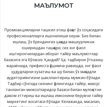
МАЪЛУМОТ
Промоакцияларни ташкил этиш фақат ўз соҳасидаги
профессионалларга ишонилиши керак. Биз билан
ишлаш, ўз брендингиз ҳақида машхурликни
оширишдан ташқари, сиз энг фаол
иштирокчилардан иборат тайёр маълумотлар
базасига эга бўласиз. Қандай? Ҳа, тадбирни ўтказиш
жараёнида, префиксга қўшимча равишда, энг фаол
ҳудудларни кузатиш ва шу билан ўз мақсадли
аудиториянгизни шакллантириш мумкин бўлади.
Тадбир сўнгида сизнинг қўлингизда тайёр, махсус
танланган мижоз/харидор базаси билан мулоқотни
давом эттириш ва ишлаш имконини берувчи тайёр
маркетинг воситаси бўлади. Келажакда, масалан,