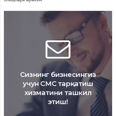
Сизнинг бизнесингиз
учун СМС тарқатиш
хизматини ташкил
этиш!