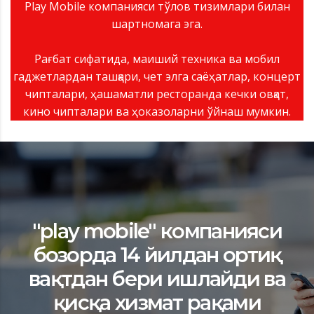
Play Mobile компанияси тўлов тизимлари билан
шартномага эга.
Рағбат сифатида, маиший техника ва мобил
гаджетлардан ташқари, чет элга саёҳатлар, концерт
чипталари, ҳашаматли ресторанда кечки овқат,
кино чипталари ва ҳоказоларни ўйнаш мумкин.
"play mobile" компанияси
бозорда 14 йилдан ортиқ
вақтдан бери ишлайди ва
қисқа хизмат рақами