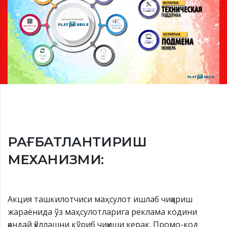
РАҒБАТЛАНТИРИШ
МEХАНИЗМИ:
Акция ташкилотчиси маҳсулот ишлаб чиқариш
жараёнида ўз маҳсулотларига реклама кодини
қандай қўллашни кўриб чиқиши керак. Промо-код