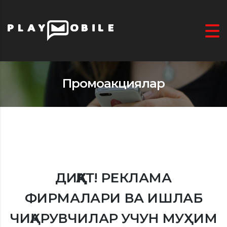
Промоакциялар
ДИҚҚАТ! РEКЛАМА
ФИРМАЛАРИ ВА ИШЛАБ
ЧИҚАРУВЧИЛАР УЧУН МУҲИМ