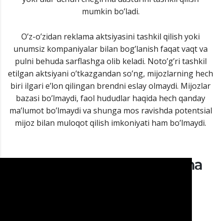
mumkin bo’ladi.
O’z-o’zidan reklama aktsiyasini tashkil qilish yoki
unumsiz kompaniyalar bilan bog’lanish faqat vaqt va
pulni behuda sarflashga olib keladi. Noto’g’ri tashkil
etilgan aktsiyani o’tkazgandan so’ng, mijozlarning hech
biri ilgari e’lon qilingan brendni eslay olmaydi. Mijozlar
bazasi bo’lmaydi, faol hududlar haqida hech qanday
ma’lumot bo’lmaydi va shunga mos ravishda potentsial
mijoz bilan muloqot qilish imkoniyati ham bo’lmaydi.
Mahsulot uchun SMS reklama