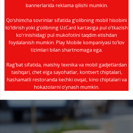
bannerlarida reklama qilishi mumkin.
Qo‘shimcha sovrinlar sifatida g‘olibning mobil hisobini
to‘ldirish yoki g‘olibning UzCard kartasiga pul o‘tkazish
ko‘rinishidagi pul mukofotini taqdim etishdan
foydalanish mumkin. Play Mobile kompaniyasi to’lov
tizimlari bilan shartnomaga ega.
Rag’bat sifatida, maishiy texnika va mobil gadjetlardan
tashqari, chet elga sayohatlar, kontsert chiptalari,
hashamatli restoranda kechki ovqat, kino chiptalari va
hokazolarni o’ynash mumkin.