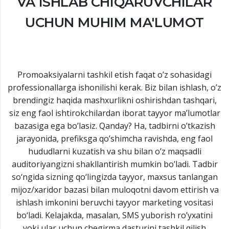
VA ISHLAB CHIQARUVCHILAR
UCHUN MUHIM MA'LUMOT
Promoaksiyalarni tashkil etish faqat o’z sohasidagi
professionallarga ishonilishi kerak. Biz bilan ishlash, o’z
brendingiz haqida mashxurlikni oshirishdan tashqari,
siz eng faol ishtirokchilardan iborat tayyor ma’lumotlar
bazasiga ega bo’lasiz. Qanday? Ha, tadbirni o’tkazish
jarayonida, prefiksga qo’shimcha ravishda, eng faol
hududlarni kuzatish va shu bilan o’z maqsadli
auditoriyangizni shakllantirish mumkin bo’ladi. Tadbir
so‘ngida sizning qo‘lingizda tayyor, maxsus tanlangan
mijoz/xaridor bazasi bilan muloqotni davom ettirish va
ishlash imkonini beruvchi tayyor marketing vositasi
bo‘ladi. Kelajakda, masalan, SMS yuborish ro’yxatini
yoki ular uchun chegirma dasturini tashkil qilish