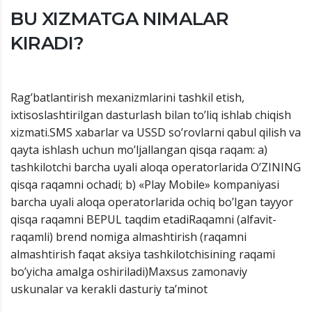
BU XIZMATGA NIMALAR
KIRADI?
Rag’batlantirish mexanizmlarini tashkil etish,
ixtisoslashtirilgan dasturlash bilan to’liq ishlab chiqish
xizmati.SMS xabarlar va USSD so’rovlarni qabul qilish va
qayta ishlash uchun mo’ljallangan qisqa raqam: a)
tashkilotchi barcha uyali aloqa operatorlarida O’ZINING
qisqa raqamni ochadi; b) «Play Mobile» kompaniyasi
barcha uyali aloqa operatorlarida ochiq bo’lgan tayyor
qisqa raqamni BEPUL taqdim etadiRaqamni (alfavit-
raqamli) brend nomiga almashtirish (raqamni
almashtirish faqat aksiya tashkilotchisining raqami
bo’yicha amalga oshiriladi)Maxsus zamonaviy
uskunalar va kerakli dasturiy ta’minot