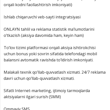
orqali kodni faollashtirish imkoniyati)
Ishlab chiqaruvchi veb-sayti integratsiyasi
ONLAYN tahlil va reklama statistik ma’lumotlarini
o’tkazish (aksiya davomida ham, keyin ham)
To’lov tizimi platformasi orqali aksiya ishtirokchisi
uchun bonus yoki sovrin sifatida telefondagi mobil
balansni avtomatik ravishda to’ldirish imkoniyati.
Malakali texnik qo’llab-quvvatlash xizmati. 24/7 reklama
davri uchun qo’llab-quvvatlash xizmati.
Sifatli Internet-marketing, ijtimoiy tarmoqlarda
aktsiyalarni ilgari surish (SMM)
Ommaviy SMS