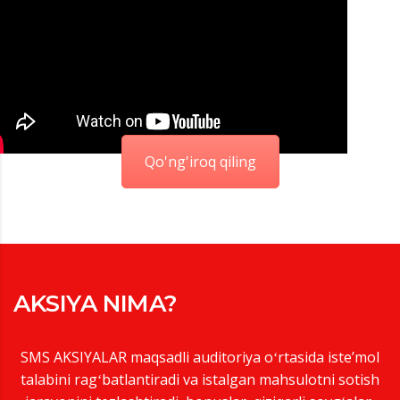
Qo'ng'iroq qiling
AKSIYA NIMA?
SMS AKSIYALAR maqsadli auditoriya oʻrtasida isteʼmol
talabini ragʻbatlantiradi va istalgan mahsulotni sotish