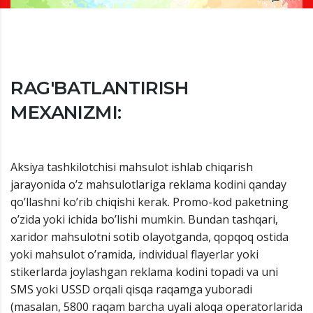
RAG'BATLANTIRISH
MEXANIZMI:
Aksiya tashkilotchisi mahsulot ishlab chiqarish
jarayonida o’z mahsulotlariga reklama kodini qanday
qo’llashni ko’rib chiqishi kerak. Promo-kod paketning
o’zida yoki ichida bo’lishi mumkin. Bundan tashqari,
xaridor mahsulotni sotib olayotganda, qopqoq ostida
yoki mahsulot o’ramida, individual flayerlar yoki
stikerlarda joylashgan reklama kodini topadi va uni
SMS yoki USSD orqali qisqa raqamga yuboradi
(masalan, 5800 raqam barcha uyali aloqa operatorlarida