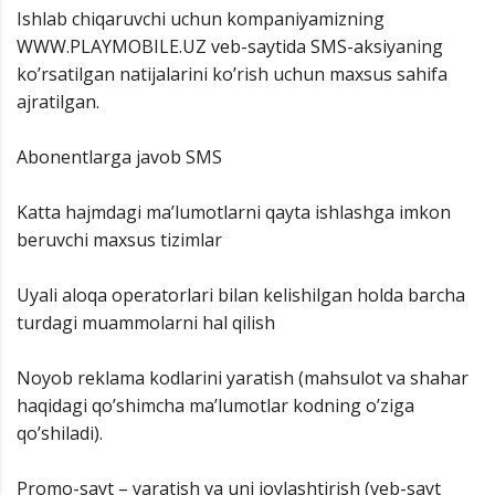
Ishlab chiqaruvchi uchun kompaniyamizning
WWW.PLAYMOBILE.UZ veb-saytida SMS-aksiyaning
ko’rsatilgan natijalarini ko’rish uchun maxsus sahifa
ajratilgan.
Abonentlarga javob SMS
Katta hajmdagi ma’lumotlarni qayta ishlashga imkon
beruvchi maxsus tizimlar
Uyali aloqa operatorlari bilan kelishilgan holda barcha
turdagi muammolarni hal qilish
Noyob reklama kodlarini yaratish (mahsulot va shahar
haqidagi qo’shimcha ma’lumotlar kodning o’ziga
qo’shiladi).
Promo-sayt – yaratish va uni joylashtirish (veb-sayt