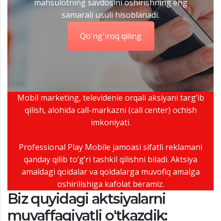
mahsulotning savdosini oshirishning eng
samarali usuli hisoblanadi.
Qo'ng'iroq qiling
Mobil marketing, televidenie orqali aksiyani targ’ib
qilish, alohida call-markazni (call center) ochish
imkoniyati.
Professional Play Mobile jamoasi sifatli reklamani
qanday qilib to’g’ri tashkil qilishni biladi. Aktsiya
amaldagi qoidalar va qoidalarga muvofiq amalga
oshirilishiga kafolat beramiz.
Biz quyidagi aktsiyalarni
muvaffaqiyatli o'tkazdik: