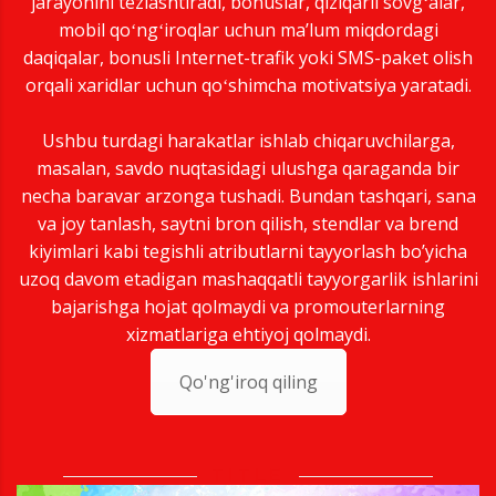
jarayonini tezlashtiradi, bonuslar, qiziqarli sovgʻalar,
mobil qoʻngʻiroqlar uchun maʼlum miqdordagi
daqiqalar, bonusli Internet-trafik yoki SMS-paket olish
orqali xaridlar uchun qoʻshimcha motivatsiya yaratadi.
Ushbu turdagi harakatlar ishlab chiqaruvchilarga,
masalan, savdo nuqtasidagi ulushga qaraganda bir
necha baravar arzonga tushadi. Bundan tashqari, sana
va joy tanlash, saytni bron qilish, stendlar va brend
kiyimlari kabi tegishli atributlarni tayyorlash bo’yicha
uzoq davom etadigan mashaqqatli tayyorgarlik ishlarini
bajarishga hojat qolmaydi va promouterlarning
xizmatlariga ehtiyoj qolmaydi.
Qo'ng'iroq qiling
TITLE