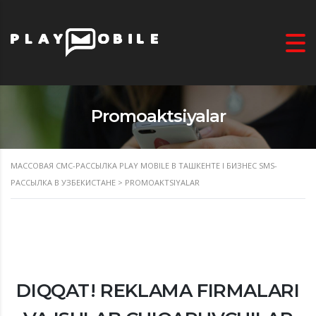
Promoaktsiyalar
МАССОВАЯ СМС-РАССЫЛКА PLAY MOBILE В ТАШКЕНТЕ I БИЗНЕС SMS-
РАССЫЛКА В УЗБЕКИСТАНЕ
>
PROMOAKTSIYALAR
DIQQAT! REKLAMA FIRMALARI