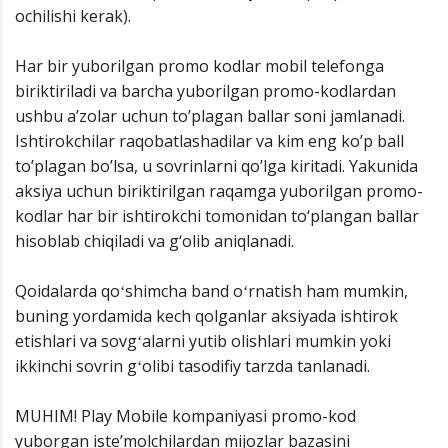
ochilishi kerak).
Har bir yuborilgan promo kodlar mobil telefonga
biriktiriladi va barcha yuborilgan promo-kodlardan
ushbu a’zolar uchun to’plagan ballar soni jamlanadi.
Ishtirokchilar raqobatlashadilar va kim eng ko’p ball
to’plagan bo’lsa, u sovrinlarni qo’lga kiritadi. Yakunida
aksiya uchun biriktirilgan raqamga yuborilgan promo-
kodlar har bir ishtirokchi tomonidan to‘plangan ballar
hisoblab chiqiladi va g‘olib aniqlanadi.
Qoidalarda qoʻshimcha band oʻrnatish ham mumkin,
buning yordamida kech qolganlar aksiyada ishtirok
etishlari va sovgʻalarni yutib olishlari mumkin yoki
ikkinchi sovrin gʻolibi tasodifiy tarzda tanlanadi.
MUHIM! Play Mobile kompaniyasi promo-kod
yuborgan iste’molchilardan mijozlar bazasini