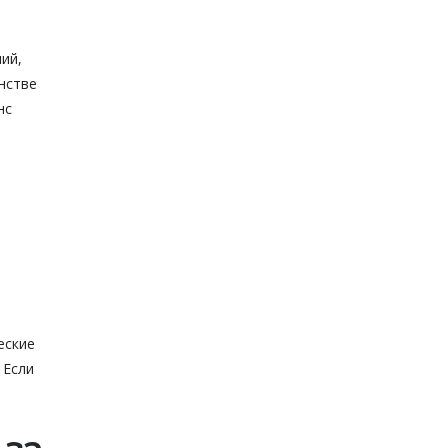
ий,
нстве
нс
еские
 Если