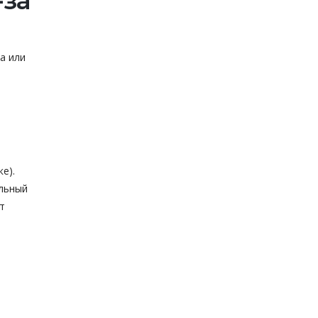
-за
а или
е).
ильный
т