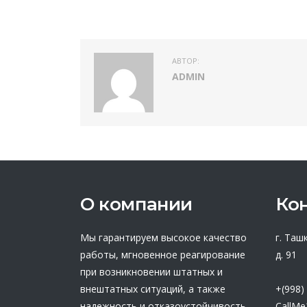
АВТОР:
ADMIN
О компании
Ко
Мы гарантируем высокое качество
г. Таш
работы, мгновенное реагирование
д. 91
при возникновении штатных и
внештатных ситуаций, а также
+(998)
надежность и отказоустойчивость
CallMe