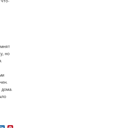
 что-
омнят
у, но
.
ми
чен.
 дома.
ыло