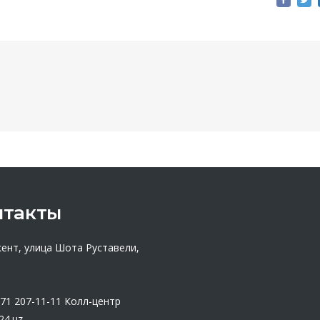
нтакты
кент, улица Шота Руставели,
 71 207-11-11
Колл-центр
24.uz