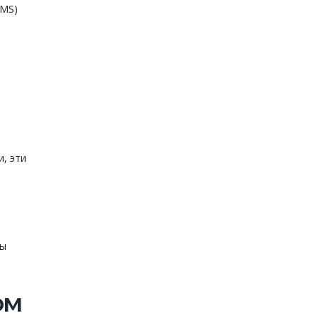
MMS)
, эти
вы
ом