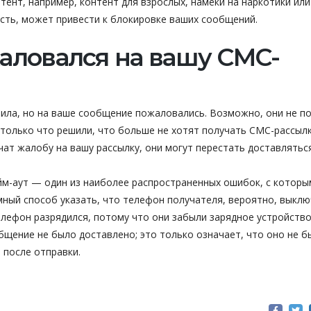
ент, например, контент для взрослых, намеки на наркотики или
сть, может привести к блокировке ваших сообщений.
жаловался на вашу СМС-
ила, но на ваше сообщение пожаловались. Возможно, они не п
только что решили, что больше не хотят получать СМС-рассылк
чат жалобу на вашу рассылку, они могут перестать доставляться
айм-аут — один из наиболее распространенных ошибок, с которы
мный способ указать, что телефон получателя, вероятно, выклю
елефон разрядился, потому что они забыли зарядное устройство
бщение не было доставлено; это только означает, что оно не б
 после отправки.