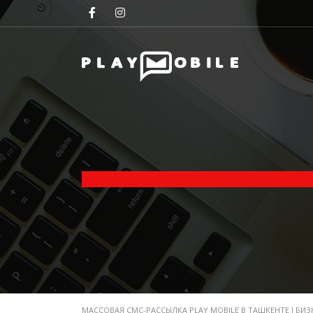
МАССОВАЯ СМС-РАССЫЛКА PLAY MOBILE В ТАШКЕНТЕ I БИЗ