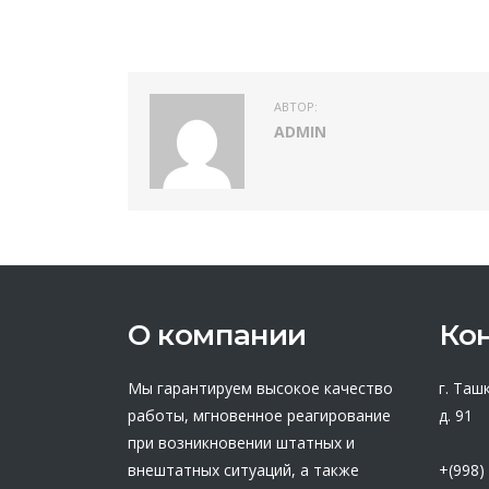
АВТОР:
ADMIN
О компании
Ко
Мы гарантируем высокое качество
г. Таш
работы, мгновенное реагирование
д. 91
при возникновении штатных и
внештатных ситуаций, а также
+(998)