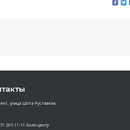
нтакты
кент, улица Шота Руставели,
 71 207-11-11
Колл-центр