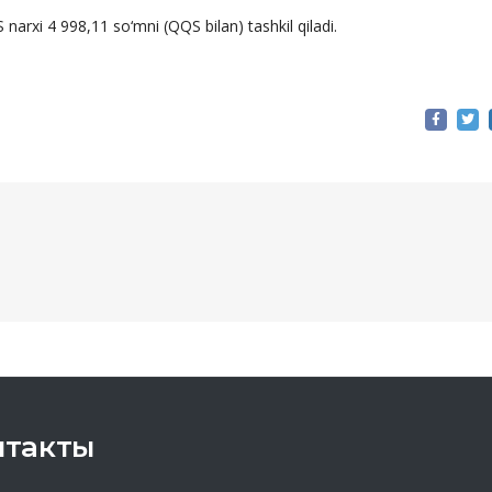
narxi 4 998,11 so‘mni (QQS bilan) tashkil qiladi.
нтакты