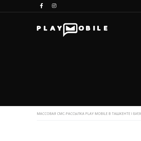
МАССОВАЯ СМС-РАССЫЛКА PLAY MOBILE В ТАШКЕНТЕ I БИЗ