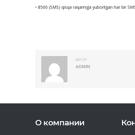
• 8500 (SMS) qisqa raqamiga yuborilgan har bir SMS 
АВТОР:
ADMIN
О компании
Ко