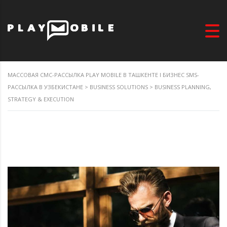
МАССОВАЯ СМС-РАССЫЛКА PLAY MOBILE В ТАШКЕНТЕ I БИЗНЕС SMS-
РАССЫЛКА В УЗБЕКИСТАНЕ
>
BUSINESS SOLUTIONS
>
BUSINESS PLANNING,
STRATEGY & EXECUTION